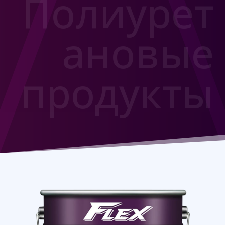
Полиурет
ановые
продукты