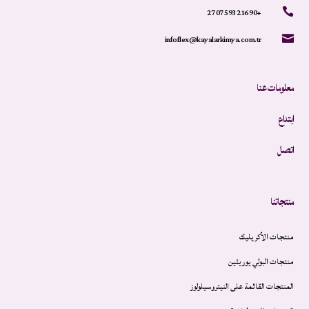
+90 216 593 07 27

infoflex@kayalarkimya.com.tr

معلومات عنا
ابتداع
اتصل
منتجاتنا
منتجات الأكريليك
منتجات البولي يوريثين
المنتجات القائمة على النيتروسيلولوز