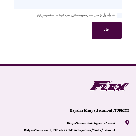
لقد قرأت وأوافق على إشعار معلومات قانون حماية البيانات الشخصية في تركيا.
يُقدِّم
Kayalar Kimya, Istanbul, TURKIYE
Kimya Sanayicileri Organize Sanayi

Bölgesi Tem yanyol, F1 Blok PK:34956 Tepeören / Tuzla / İstanbul