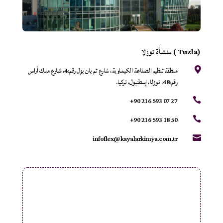
(Tuzla ) منشأة توزلا
منطقة تنظيم الصناعة الكيماوية، شارع تم يان يول رقم:4، شارع ملاك أراس

رقم:48، توزلا، إسطنبول، تركيا.
+90 216 593 07 27

+90 216 593 18 50

infoflex@kayalarkimya.com.tr
