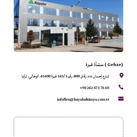
(Gebze ) منشأة غبزة
شارع إحسان دده، زقاق 800، رقم:143/1 غبزة 41400، كوجالي، تركيا

+90 262 673 76 60

infoflex@kayalarkimya.com.tr
